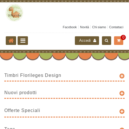
Facebook
Novità
Chi siamo
Contattaci
0
Accedi
Timbri Florileges Design
Nuovi prodotti
Offerte Speciali