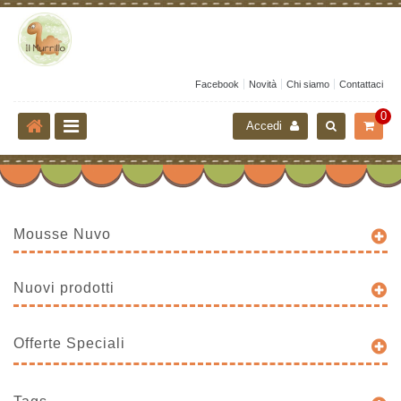
Facebook
Novità
Chi siamo
Contattaci
0
Accedi
Mousse Nuvo
Nuovi prodotti
Offerte Speciali